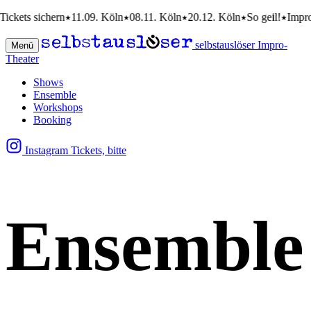
kets sichern
11.09. Köln
08.11. Köln
20.12. Köln
So geil!
Impro-C
selbstauslöser Impro-
Menü
Theater
Shows
Ensemble
Workshops
Booking
Instagram
Tickets, bitte
Ensemble