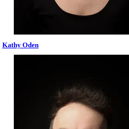
Kathy
Oden