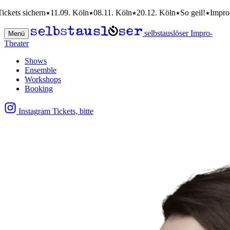
ets sichern
11.09. Köln
08.11. Köln
20.12. Köln
So geil!
Impro-Co
selbstauslöser Impro-
Menü
Theater
Shows
Ensemble
Workshops
Booking
Instagram
Tickets, bitte